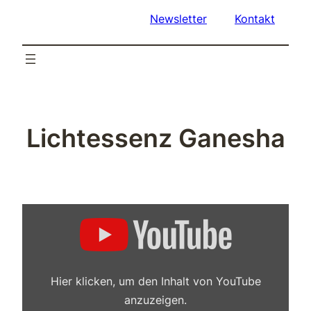
Newsletter
Kontakt
Lichtessenz Ganesha
„Ganesha
–
Ich
führe
dich
in
das
Hier klicken, um den Inhalt von YouTube
Licht,
das
anzuzeigen.
du