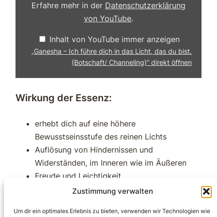
bist.
Erfahre mehr in der
Datenschutzerklärung
(Botschaft/
Channeling)“
von YouTube
.
von
YouTube
anzeigen
Inhalt von YouTube immer anzeigen
„Ganesha – Ich führe dich in das Licht, das du bist.
(Botschaft/ Channeling)“ direkt öffnen
Wirkung der Essenz:
erhebt dich auf eine höhere
Bewusstseinsstufe des reinen Lichts
Auflösung von Hindernissen und
Widerständen, im Inneren wie im Äußeren
Freude und Leichtigkeit
Wunder geschehen
Zustimmung verwalten
Textversion des Channelings:
Um dir ein optimales Erlebnis zu bieten, verwenden wir Technologien wie