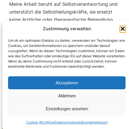
Meine Arbeit beruht auf Selbstverantwortung und
unterstützt die Selbstheilungskräfte, sie ersetzt
keine ärztliche oder therapeutische Behandlung.
Ich stelle keine Diagnosen und gebe keine
Zustimmung verwalten
Heilversprechen.
Um dir ein optimales Erlebnis zu bieten, verwenden wir Technologien wie
Cookies, um Geräteinformationen zu speichern und/oder darauf
zuzugreifen. Wenn du diesen Technologien zustimmst, können wir Daten
wie das Surfverhalten oder eindeutige IDs auf dieser Website verarbeiten.
Wenn du deine Zustimmung nicht erteilst oder zurückziehst, können
bestimmte Merkmale und Funktionen beeinträchtigt werden.
YouTube
Instagram
Schamanische
Earth Healing
Akzeptieren
Facebook
Schule
Project
Ablehnen
Einstellungen ansehen
Copyright 2026 Light Temple
Cookie-Richtlinie
Datenschutzerklärung
Impressum