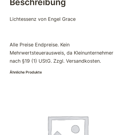
Beschreibung
s
s
Lichtessenz von Engel Grace
e
n
z
E
Alle Preise Endpreise. Kein
n
Mehrwertsteuerausweis, da Kleinunternehmer
g
nach §19 (1) UStG. Zzgl. Versandkosten.
e
Ähnliche Produkte
l
G
r
a
c
e
M
e