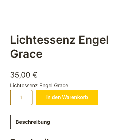
Lichtessenz Engel
Grace
35,00
€
Lichtessenz Engel Grace
L
In den Warenkorb
i
c
h
Beschreibung
t
e