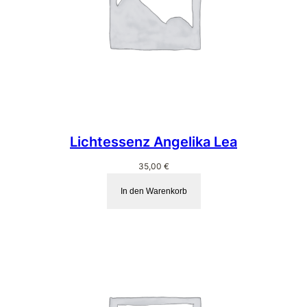
n
g
e
Lichtessenz Angelika Lea
35,00
€
In den Warenkorb