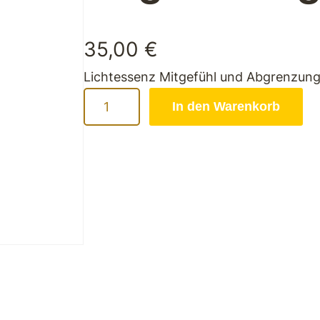
35,00
€
Lichtessenz Mitgefühl und Abgrenzun
L
In den Warenkorb
i
c
h
t
e
s
s
e
n
z