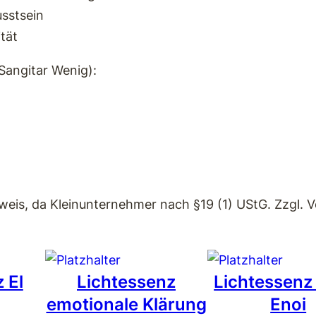
r
sstsein
e
tät
n
Sangitar Wenig):
z
u
n
g
M
e
weis, da Kleinunternehmer nach §19 (1) UStG. Zzgl. 
n
g
e
 El
Lichtessenz
Lichtessenz
emotionale Klärung
Enoi