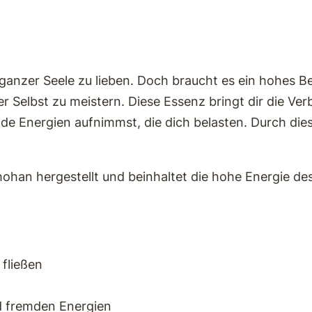
M
i
t
g
 ganzer Seele zu lieben. Doch braucht es ein hohes 
e
 Selbst zu meistern. Diese Essenz bringt dir die Ve
f
remde Energien aufnimmst, die dich belasten. Durch di
ü
h
han hergestellt und beinhaltet die hohe Energie des L
l
u
n
d
A
 fließen
b
g
d fremden Energien